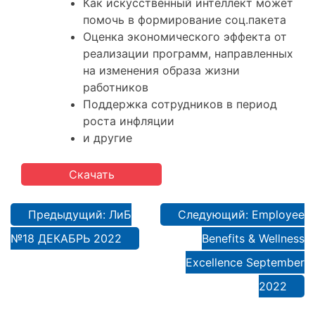
Как искусственный интеллект может
помочь в формирование соц.пакета
Оценка экономического эффекта от
реализации программ, направленных
на изменения образа жизни
работников
Поддержка сотрудников в период
роста инфляции
и другие
Скачать
Навигация
Предыдущий:
ЛиБ
Следующий:
Employee
по
№18 ДЕКАБРЬ 2022
Benefits & Wellness
записям
Excellence September
2022